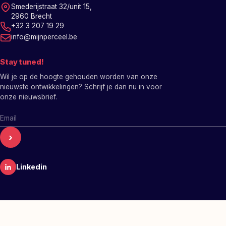
Smederijstraat 32/unit 15,
2960 Brecht
+32 3 207 19 29
info@mijnperceel.be
Stay tuned!
Wil je op de hoogte gehouden worden van onze
nieuwste ontwikkelingen? Schrijf je dan nu in voor
onze nieuwsbrief.
E-mailadres nieuwsbrief
›
Linkedin