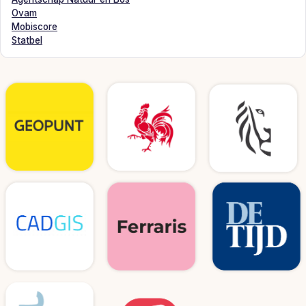
Ovam
Mobiscore
Statbel