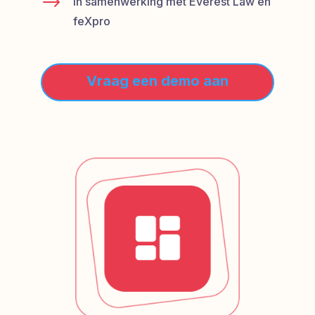
$
In samenwerking met Everest Law en
feXpro
Vraag een demo aan