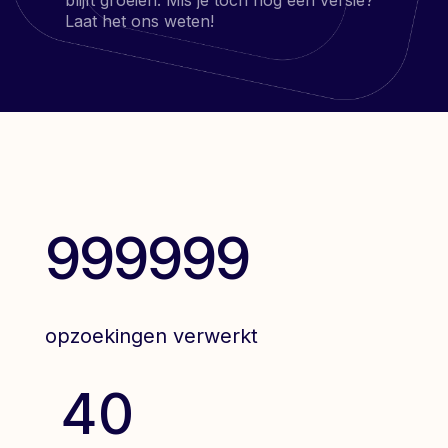
blijft groeien. Mis je toch nog een versie?
Laat het ons weten!
9
9
9
9
9
9
0
0
0
0
0
0
opzoekingen verwerkt
40