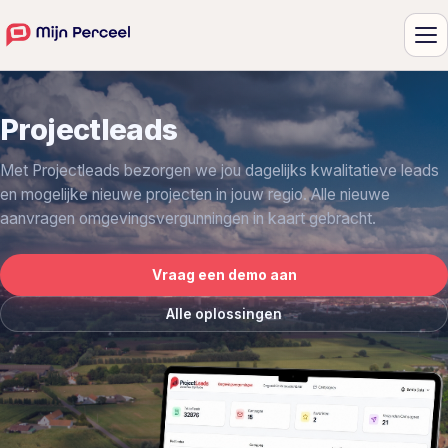
Me
Projectleads
Met Projectleads bezorgen we jou dagelijks kwalitatieve leads
en mogelijke nieuwe projecten in jouw regio. Alle nieuwe
aanvragen omgevingsvergunningen in kaart gebracht.
Vraag een demo aan
Alle oplossingen