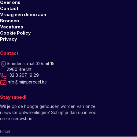
Over ons
Contact
Vraag een demo aan
Bronnen
Vacatures
Cookie Policy
Privacy
Contact
Smederijstraat 32/unit 15,
2960 Brecht
+32 3 207 19 29
info@mijnperceel.be
Stay tuned!
Wil je op de hoogte gehouden worden van onze
nieuwste ontwikkelingen? Schrijf je dan nu in voor
onze nieuwsbrief.
E-mailadres nieuwsbrief