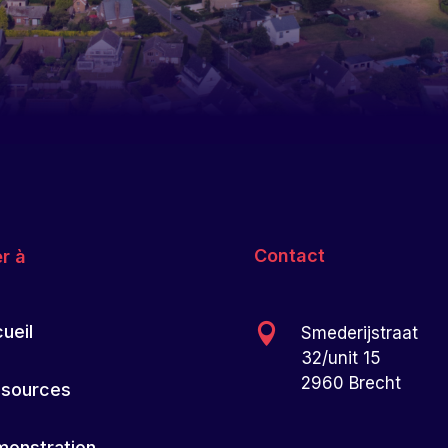
Contact
er à

ueil
Smederijstraat
32/unit 15
2960 Brecht
sources
onstration