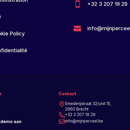

+32 3 207 19 29
Q

info@mijnpercee
kie Policy
fidentialité
r
Contact
Smederijstraat 32/unit 15,
2960 Brecht
+32 3 207 19 29
info@mijnperceel.be
 demo aan