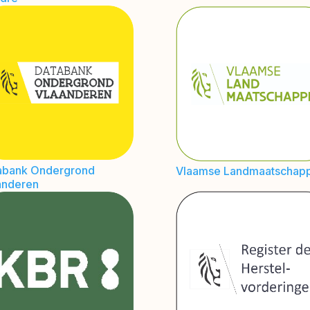
abank Ondergrond
Vlaamse Landmaatschapp
anderen