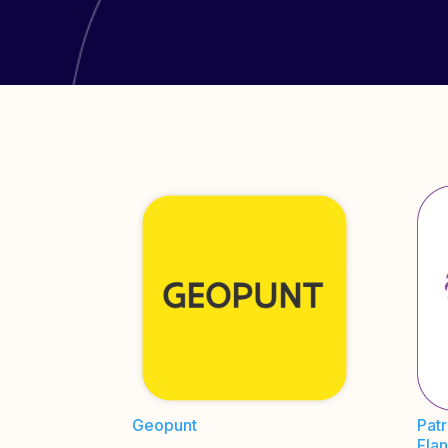
Geopunt
Patr
Fla