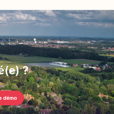
é(e) ?
e démo