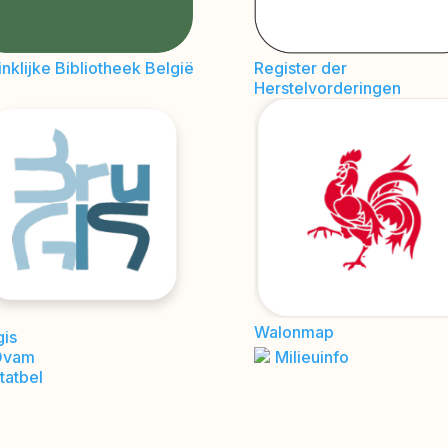
nklijke Bibliotheek België
Register der
Herstelvorderingen
Walonmap
gis
Ovam
Milieuinfo
tatbel