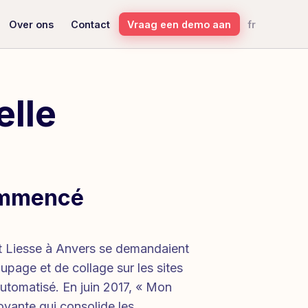
Vraag een demo aan
fr
Over ons
Contact
elle
ommencé
 et Liesse à Anvers se demandaient
oupage et de collage sur les sites
tomatisé. En juin 2017, « Mon
novante qui consolide les