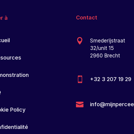
Contact
er à

ueil
Smederijstraat
32/unit 15
2960 Brecht
sources
onstration

+32 3 207 19 29
Q

info@mijnpercee
kie Policy
fidentialité